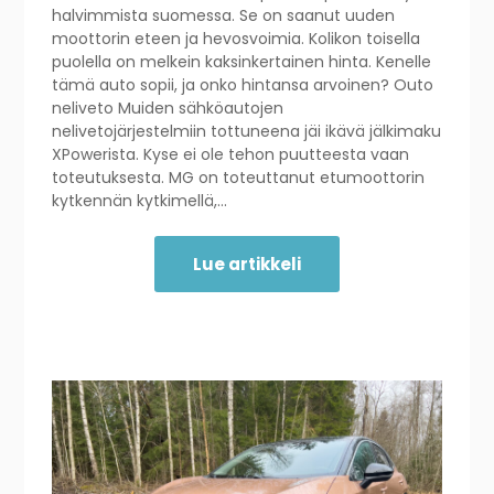
halvimmista suomessa. Se on saanut uuden
moottorin eteen ja hevosvoimia. Kolikon toisella
puolella on melkein kaksinkertainen hinta. Kenelle
tämä auto sopii, ja onko hintansa arvoinen? Outo
neliveto Muiden sähköautojen
nelivetojärjestelmiin tottuneena jäi ikävä jälkimaku
XPowerista. Kyse ei ole tehon puutteesta vaan
toteutuksesta. MG on toteuttanut etumoottorin
kytkennän kytkimellä,…
Lue artikkeli