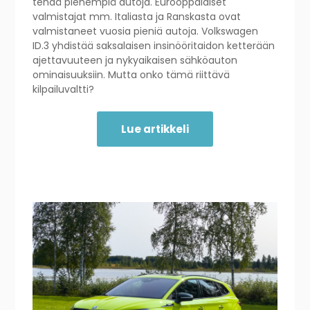
tehdä pienempiä autoja. Eurooppalaiset
valmistajat mm. Italiasta ja Ranskasta ovat
valmistaneet vuosia pieniä autoja. Volkswagen
ID.3 yhdistää saksalaisen insinööritaidon ketterään
ajettavuuteen ja nykyaikaisen sähköauton
ominaisuuksiin. Mutta onko tämä riittävä
kilpailuvaltti?
Lue artikkeli