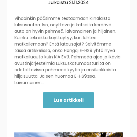
Julkaistu
21.11.2024
Vihdoinkin pääsimme testaamaan kiinalaista
luksusautoa. Iso, näyttävä ja katseita keräävä
auto on hyvin pehmeä, laivamainen ja hiljainen.
Kuinka tekniikka käyttäytyy, kun lähtee
matkailemaan? Entä latausajat? Selvitämme
tässä artikkelissa, onko Hongqi E-HS9 yhtä hyvä
matkailuauto kuin KIA EV9. Pehmeää ajoa ja ikäviä
avustinjärjestelmiä Luksuskatumaasturilta on
odotettavissa pehmeää kyytiä ja ensiluokkaista
hiljaisuutta. Ja sen huomaa E-HS9:ssa.
Laivamainen…
Lue artikkeli