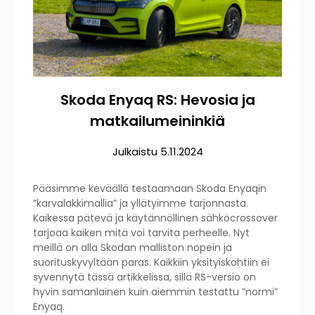
Skoda Enyaq RS: Hevosia ja
matkailumeininkiä
Julkaistu
5.11.2024
Pääsimme keväällä testaamaan Skoda Enyaqin
”karvalakkimallia” ja yllätyimme tarjonnasta.
Kaikessa pätevä ja käytännöllinen sähköcrossover
tarjoaa kaiken mitä voi tarvita perheelle. Nyt
meillä on alla Skodan malliston nopein ja
suorituskyvyltään paras. Kaikkiin yksityiskohtiin ei
syvennytä tässä artikkelissa, sillä RS-versio on
hyvin samanlainen kuin aiemmin testattu ”normi”
Enyaq.