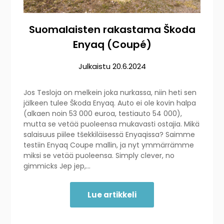
Suomalaisten rakastama Škoda
Enyaq (Coupé)
Julkaistu
20.6.2024
Jos Tesloja on melkein joka nurkassa, niin heti sen
jälkeen tulee Škoda Enyaq. Auto ei ole kovin halpa
(alkaen noin 53 000 euroa, testiauto 54 000),
mutta se vetää puoleensa mukavasti ostajia. Mikä
salaisuus piilee tšekkiläisessä Enyaqissa? Saimme
testiin Enyaq Coupe mallin, ja nyt ymmärrämme
miksi se vetää puoleensa. Simply clever, no
gimmicks Jep jep,…
Lue artikkeli