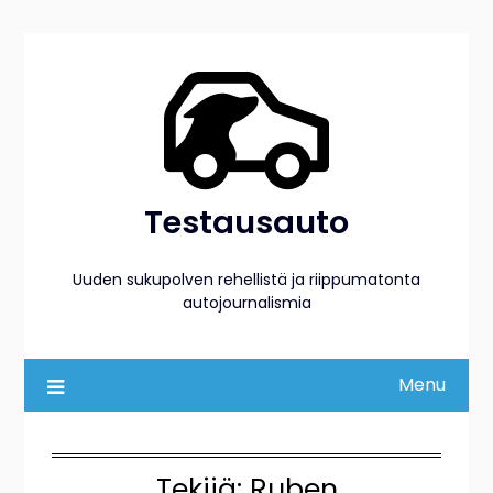
Skip
to
content
Testausauto
Uuden sukupolven rehellistä ja riippumatonta
autojournalismia
Menu
Tekijä:
Ruben