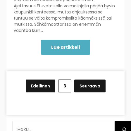
Ajettavuus Etuvetoisella voimalinjalla pärjää hyvin
kaupunkiliikenteessä, mutta ohjauksessa se
tuntuu selvältä kompromissilta käännöksissä tai
mutkissa. Sähkömoottorissa on enemmän
vääntöä kuin…
Lue artikkeli
Artikkelien
sivutus
Edellinen
3
Seuraava
ETSI