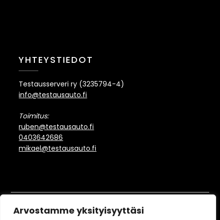
YHTEYSTIEDOT
Testausserveri ry (3235794-4)
info@testausauto.fi
Toimitus:
ruben@testausauto.fi
0403642686
mikael@testausauto.fi
©2022-2026 Testausauto
Arvostamme yksityisyyttäsi