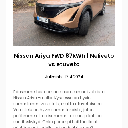
Nissan Ariya FWD 87kWh | Neliveto
vs etuveto
Julkaistu
17.4.2024
Pääsimme testaamaan aiemmin nelivetoista
Nissan Ariya -mallia. Kyseessä on hyvin
samanlainen varustelu, mutta etuvetoisena.
Varustelu on hyvin samantasoista, joten
päätimme ottaa isomman reissun ja katsoa
suorituskykyä. Onko parempi heittää liksat
pöytään nelivedolle, vai pärjääkö ilman?