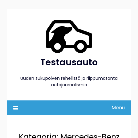
Skip
to
content
Testausauto
Uuden sukupolven rehellistä ja riippumatonta
autojournalismia
Menu
Kategoria:
Mercedes-Benz