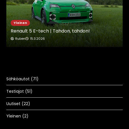
Yleinen
Renault 5 E-tech | Tahdon, tahdon!
Ruben
15.3.2026
Sähköautot
(71)
Testiajot
(51)
Uutiset
(22)
Yleinen
(2)