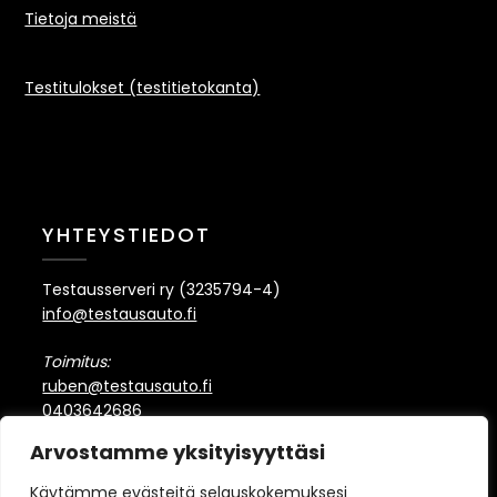
Tietoja meistä
Testitulokset (testitietokanta)
YHTEYSTIEDOT
Testausserveri ry (3235794-4)
info@testausauto.fi
Toimitus:
ruben@testausauto.fi
0403642686
mikael@testausauto.fi
Arvostamme yksityisyyttäsi
Käytämme evästeitä selauskokemuksesi