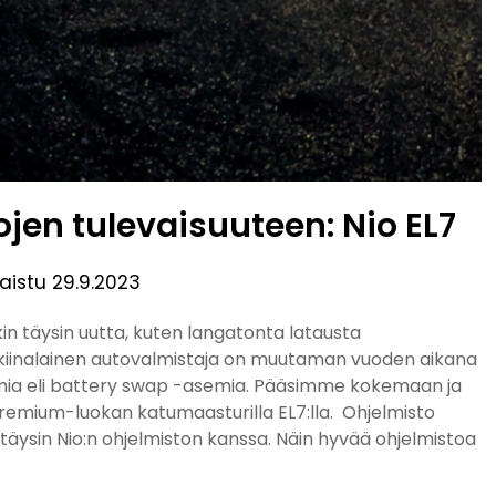
jen tulevaisuuteen: Nio EL7
kaistu
29.9.2023
kin täysin uutta, kuten langatonta latausta
, kiinalainen autovalmistaja on muutaman vuoden aikana
mia eli battery swap -asemia. Pääsimme kokemaan ja
remium-luokan katumaasturilla EL7:lla. Ohjelmisto
ysin Nio:n ohjelmiston kanssa. Näin hyvää ohjelmistoa