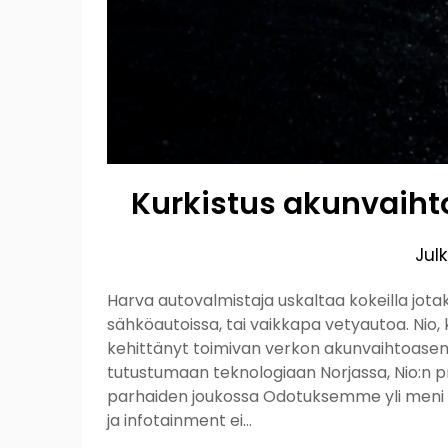
Kurkistus akunvaihto
Jul
Harva autovalmistaja uskaltaa kokeilla jota
sähköautoissa, tai vaikkapa vetyautoa. Nio
kehittänyt toimivan verkon akunvaihtoase
tutustumaan teknologiaan Norjassa, Nio:n p
parhaiden joukossa Odotuksemme yli meni tä
ja infotainment ei…