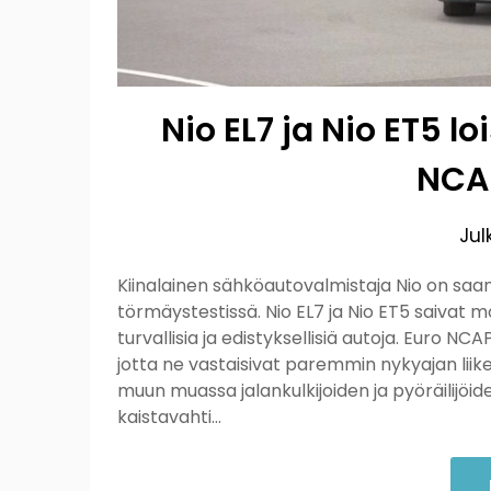
Nio EL7 ja Nio ET5 l
NCAP
Jul
Kiinalainen sähköautovalmistaja Nio on saa
törmäystestissä. Nio EL7 ja Nio ET5 saivat m
turvallisia ja edistyksellisiä autoja. Euro 
jotta ne vastaisivat paremmin nykyajan liike
muun muassa jalankulkijoiden ja pyöräilijöi
kaistavahti…