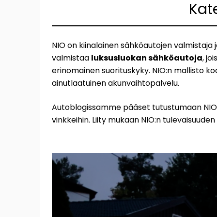
Kat
NIO on kiinalainen sähköautojen valmistaja ja
valmistaa
luksusluokan sähköautoja
, jo
erinomainen suorituskyky. NIO:n mallisto ko
ainutlaatuinen akunvaihtopalvelu.
Autoblogissamme pääset tutustumaan NIO:n uu
vinkkeihin. Liity mukaan NIO:n tulevaisuude