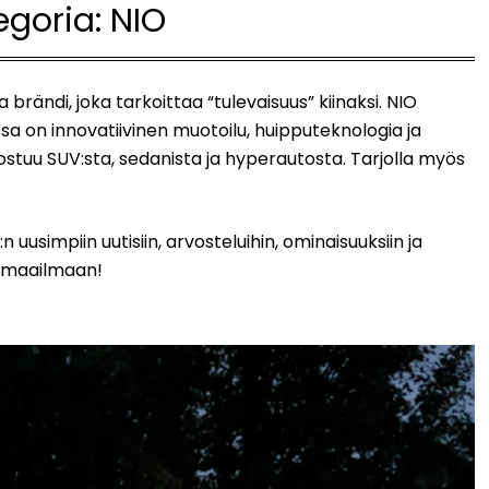
egoria:
NIO
 brändi, joka tarkoittaa “tulevaisuus” kiinaksi. NIO
issa on innovatiivinen muotoilu, huipputeknologia ja
ostuu SUV:sta, sedanista ja hyperautosta. Tarjolla myös
simpiin uutisiin, arvosteluihin, ominaisuuksiin ja
n maailmaan!