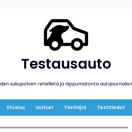
Testausauto
den sukupolven rehellistä ja riippumatonta autojournalis
Etusivu
Uutiset
Testiajot
Testitiedot