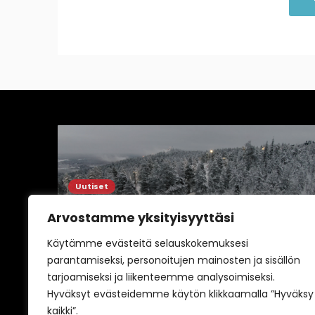
Uutiset
Vuoden 2025 parhaimmat
Arvostamme yksityisyyttäsi
Mikael
31.12.2025
Käytämme evästeitä selauskokemuksesi
hdon,
parantamiseksi, personoitujen mainosten ja sisällön
tarjoamiseksi ja liikenteemme analysoimiseksi.
Hyväksyt evästeidemme käytön klikkaamalla ”Hyväksy
kaikki”.