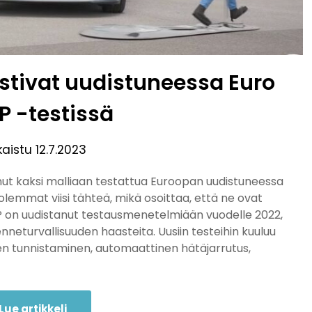
oistivat uudistuneessa Euro
 -testissä
kaistu
12.7.2023
nut kaksi malliaan testattua Euroopan uudistuneessa
olemmat viisi tähteä, mikä osoittaa, että ne ovat
NCAP on uudistanut testausmenetelmiään vuodelle 2022,
nneturvallisuuden haasteita. Uusiin testeihin kuuluu
den tunnistaminen, automaattinen hätäjarrutus,
Lue artikkeli