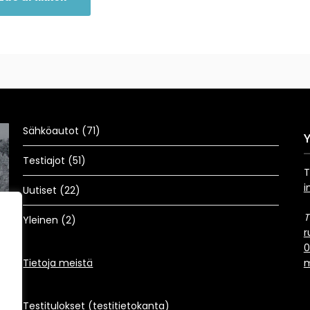
Sähköautot
(71)
Testiajot
(51)
T
i
Uutiset
(22)
T
Yleinen
(2)
Yl
r
Ma
Audi
Sähköautot
Testiajot
0
Audi A6 e-tron quattro |
– 
Tietoja meistä
m
Todellinen haastaja!
t
Ruben
24.12.2025
R
Testitulokset (testitietokanta)