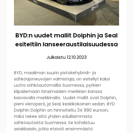
BYD:n uudet mallit Dolphin ja Seal
esiteltiin lanseeraustilaisuudessa
Julkaistu
12.10.2023
BYD, maailman suurin pistokehybridi- ja
sähköajoneuvojen valmistaja, on esitellyt kaksi
uutta sähköautomallia Suomessa, pyrkien
kilpailemaan länsimaiden merkkien kanssa
kasvavalla markkinalla. Uudet mallit ovat Dolphin,
pieni viistoperä, ja Seal, keskikokoinen sedan. BYD
Dolphin Dolphin on hinnoiteltu 34 990 euroon,
mikä tekee siitä yhden edullisimmista
sähköautoista Suomessa. Se kohdistuu
asiakkaisiin, jotka etsivät ensimmäistä