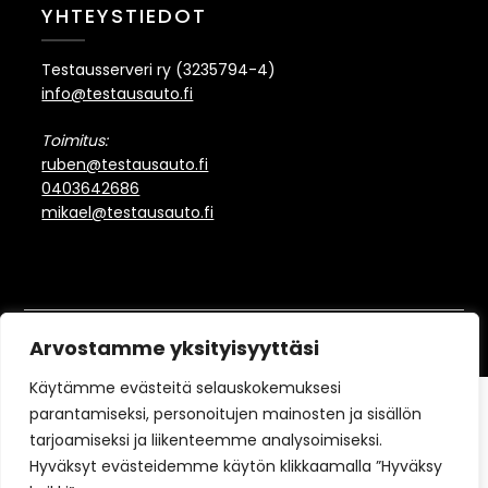
YHTEYSTIEDOT
Testausserveri ry (3235794-4)
info@testausauto.fi
Toimitus:
ruben@testausauto.fi
0403642686
mikael@testausauto.fi
©2022-2026 Testausauto
Arvostamme yksityisyyttäsi
Käytämme evästeitä selauskokemuksesi
parantamiseksi, personoitujen mainosten ja sisällön
tarjoamiseksi ja liikenteemme analysoimiseksi.
Hyväksyt evästeidemme käytön klikkaamalla ”Hyväksy