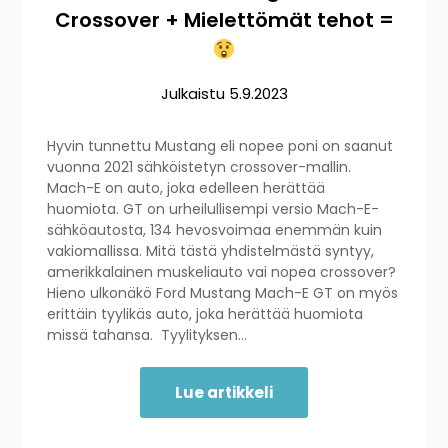
Crossover + Mielettömät tehot =
Julkaistu
5.9.2023
Hyvin tunnettu Mustang eli nopee poni on saanut
vuonna 2021 sähköistetyn crossover-mallin.
Mach-E on auto, joka edelleen herättää
huomiota. GT on urheilullisempi versio Mach-E-
sähköautosta, 134 hevosvoimaa enemmän kuin
vakiomallissa. Mitä tästä yhdistelmästä syntyy,
amerikkalainen muskeliauto vai nopea crossover?
Hieno ulkonäkö Ford Mustang Mach-E GT on myös
erittäin tyylikäs auto, joka herättää huomiota
missä tahansa. Tyylityksen…
Lue artikkeli