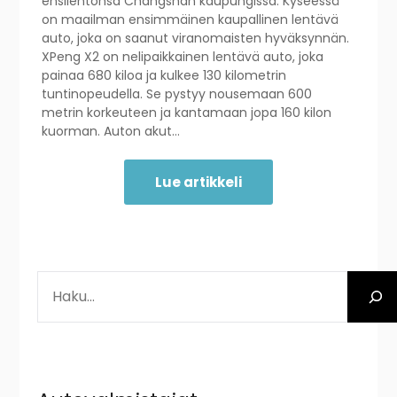
ensilentonsa Changshan kaupungissa. Kyseessä
on maailman ensimmäinen kaupallinen lentävä
auto, joka on saanut viranomaisten hyväksynnän.
XPeng X2 on nelipaikkainen lentävä auto, joka
painaa 680 kiloa ja kulkee 130 kilometrin
tuntinopeudella. Se pystyy nousemaan 600
metrin korkeuteen ja kantamaan jopa 160 kilon
kuorman. Auton akut…
Lue artikkeli
ETSI