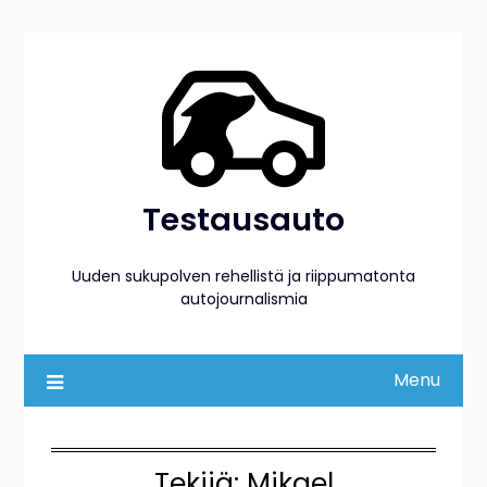
Skip
to
content
Testausauto
Uuden sukupolven rehellistä ja riippumatonta
autojournalismia
Menu
Tekijä:
Mikael