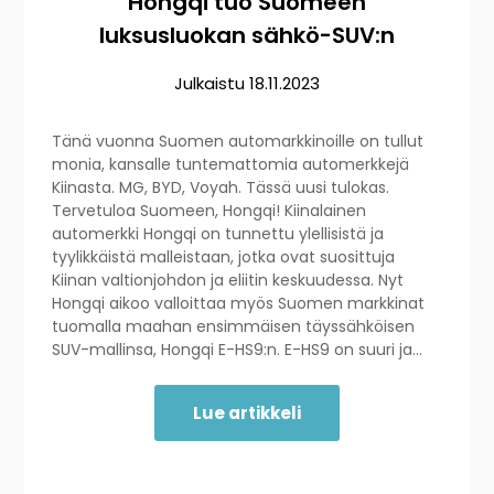
Hongqi tuo Suomeen
luksusluokan sähkö-SUV:n
Julkaistu
18.11.2023
Tänä vuonna Suomen automarkkinoille on tullut
monia, kansalle tuntemattomia automerkkejä
Kiinasta. MG, BYD, Voyah. Tässä uusi tulokas.
Tervetuloa Suomeen, Hongqi! Kiinalainen
automerkki Hongqi on tunnettu ylellisistä ja
tyylikkäistä malleistaan, jotka ovat suosittuja
Kiinan valtionjohdon ja eliitin keskuudessa. Nyt
Hongqi aikoo valloittaa myös Suomen markkinat
tuomalla maahan ensimmäisen täyssähköisen
SUV-mallinsa, Hongqi E-HS9:n. E-HS9 on suuri ja…
Lue artikkeli