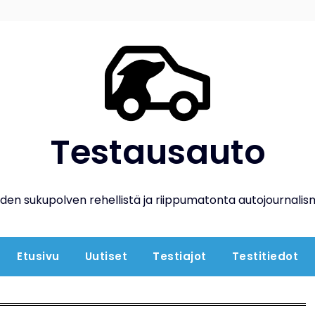
Testausauto
den sukupolven rehellistä ja riippumatonta autojournalis
Etusivu
Uutiset
Testiajot
Testitiedot