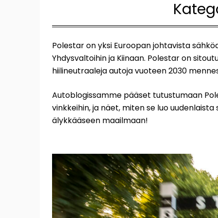
Kateg
Polestar on yksi Euroopan johtavista sähkö
Yhdysvaltoihin ja Kiinaan. Polestar on sitou
hiilineutraaleja autoja vuoteen 2030 menne
Autoblogissamme pääset tutustumaan Polestar
vinkkeihin, ja näet, miten se luo uudenlaista
älykkääseen maailmaan!