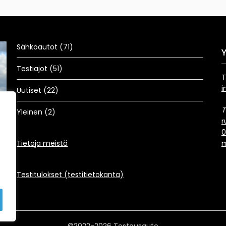
Sähköautot
(71)
Testiajot
(51)
T
Uutiset
i
Uutiset
(22)
Vuoden 2025 parhaimmat
T
Yleinen
(2)
Mikael
31.12.2025
r
Au
0
Au
Tietoja meistä
m
To
R
Testitulokset (testitietokanta)