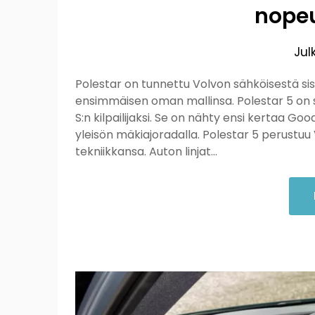
nopeu
Jul
Polestar on tunnettu Volvon sähköisestä si
ensimmäisen oman mallinsa. Polestar 5 on 
S:n kilpailijaksi. Se on nähty ensi kertaa G
yleisön mäkiajoradalla. Polestar 5 perustuu 
tekniikkansa. Auton linjat…