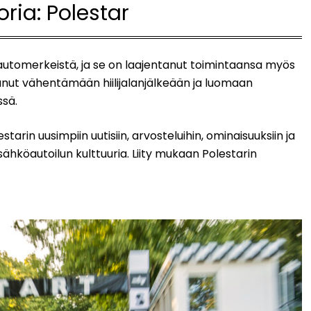
oria:
Polestar
automerkeistä, ja se on laajentanut toimintaansa myös
tunut vähentämään hiilijalanjälkeään ja luomaan
ssä.
in uusimpiin uutisiin, arvosteluihin, ominaisuuksiin ja
 sähköautoilun kulttuuria. Liity mukaan Polestarin