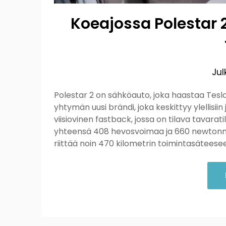
Koeajossa Polestar 
Jul
Polestar 2 on sähköauto, joka haastaa Tesla
yhtymän uusi brändi, joka keskittyy ylellisiin
viisiovinen fastback, jossa on tilava tavarat
yhteensä 408 hevosvoimaa ja 660 newtonmet
riittää noin 470 kilometrin toimintasätee