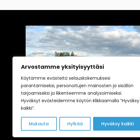
Arvostamme yksityisyyttäsi
vältä
Yleinen
Käytämme evästeitä selauskokemuksesi
Renault 5 E-tech | Tahdon,
parantamiseksi, personoitujen mainosten ja sisällön
tarjoamiseksi ja liikenteemme analysoimiseksi.
tahdon!
Hyväksyt evästeidemme käytön klikkaamalla ”Hyväksy
Ruben
15.3.2026
kaikki”.
Mukauta
Hylkää
Hyväksy kaikki