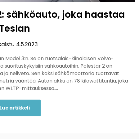
2: sähköauto, joka haastaa
Teslan
kaistu
4.5.2023
n Model 3:n. Se on ruotsalais-kiinalaisen Volvo-
 ja suorituskykyisiin sähköautoihin. Polestar 2 on
ila ja neliveto. Sen kaksi sähkömoottoria tuottavat
riä vääntöä. Auton akku on 78 kilowattituntia, joka
seen WLTP-mittauksessa….
Lue artikkeli