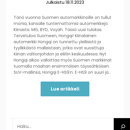
Julkaistu
18.11.2023
Tänä vuonna Suomen automarkkinoille on tullut
monia, kansalle tuntemattomia automerkkejä
Kiinasta. MG, BYD, Voyah. Tässä uusi tulokas.
Tervetuloa Suomeen, Hongqi! Kiinalainen
automerkki Hongqi on tunnettu ylellisistä ja
tyylikkäistä malleistaan, jotka ovat suosittuja
Kiinan valtionjohdon ja eliitin keskuudessa. Nyt
Hongqi aikoo valloittaa myös Suomen markkinat
tuomalla maahan ensimmäisen täyssähköisen
SUV-mallinsa, Hongqi E-HS9:n. E-HS9 on suuri ja…
Lue artikkeli
ETSI