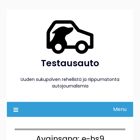
Skip
to
content
Testausauto
Uuden sukupolven rehellistä ja riippumatonta
autojournalismia
Menu
Avainsana:
e-hs9