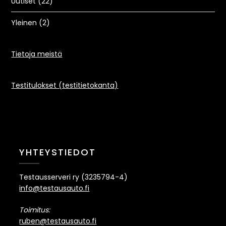
Uutiset
(22)
Yleinen
(2)
Tietoja meistä
Testitulokset (testitietokanta)
YHTEYSTIEDOT
Testausserveri ry (3235794-4)
info@testausauto.fi
Toimitus:
ruben@testausauto.fi