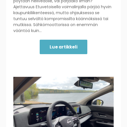
pöytään nelivedolle, vai pärjääkö ilman?
Ajettavuus Etuvetoisella voimalinjalla pärjää hyvin
kaupunkiliikenteessä, mutta ohjauksessa se
tuntuu selvältä kompromissilta käännöksissä tai
mutkissa. Sähkömoottorissa on enemmän
vääntöä kuin…
Lue artikkeli