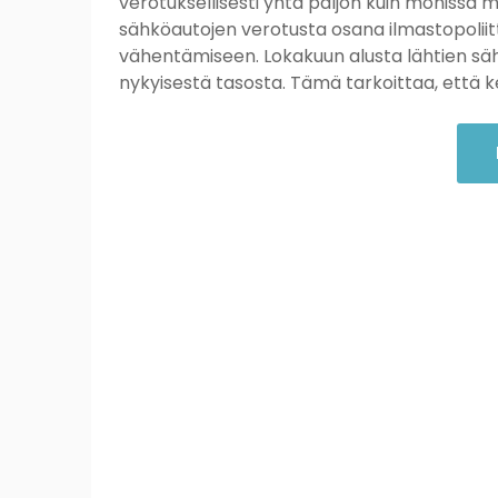
verotuksellisesti yhtä paljon kuin monissa m
sähköautojen verotusta osana ilmastopoliitt
vähentämiseen. Lokakuun alusta lähtien säh
nykyisestä tasosta. Tämä tarkoittaa, että 