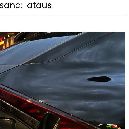
nsana:
lataus