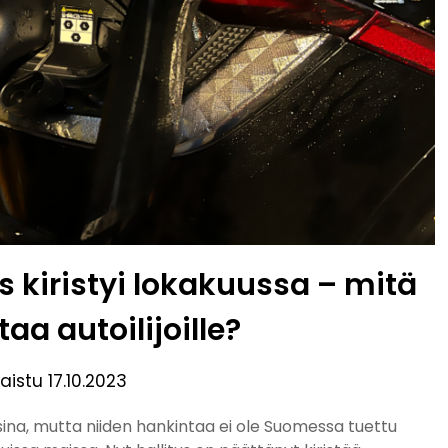
 kiristyi lokakuussa – mitä
taa autoilijoille?
kaistu
17.10.2023
ina, mutta niiden hankintaa ei ole Suomessa tuettu