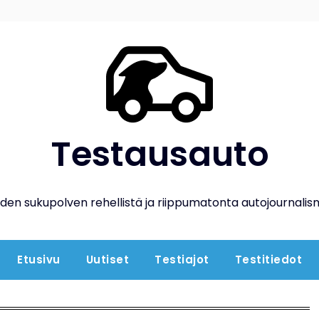
Testausauto
den sukupolven rehellistä ja riippumatonta autojournalis
Etusivu
Uutiset
Testiajot
Testitiedot