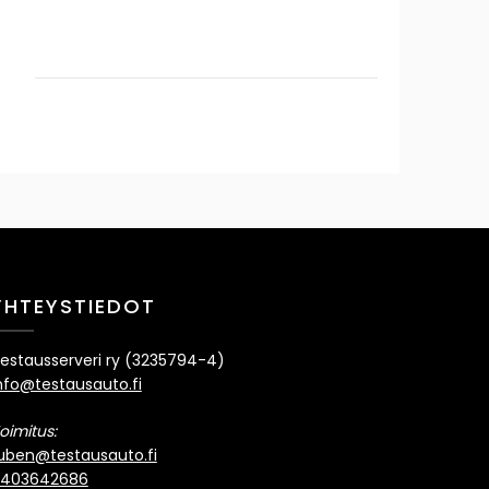
Instagram
YouTube
YHTEYSTIEDOT
estausserveri ry (3235794-4)
nfo@testausauto.fi
oimitus:
Yleinen
uben@testausauto.fi
Mazda 6
di
Sähköautot
Testiajot
403642686