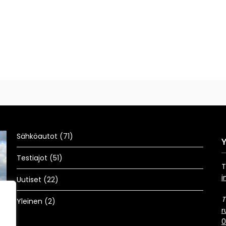
Sähköautot
(71)
Testiajot
(51)
T
Uutiset
i
Uutiset
(22)
Vuoden 2025 parhaimmat
T
Yleinen
(2)
Mikael
31.12.2025
r
Au
0