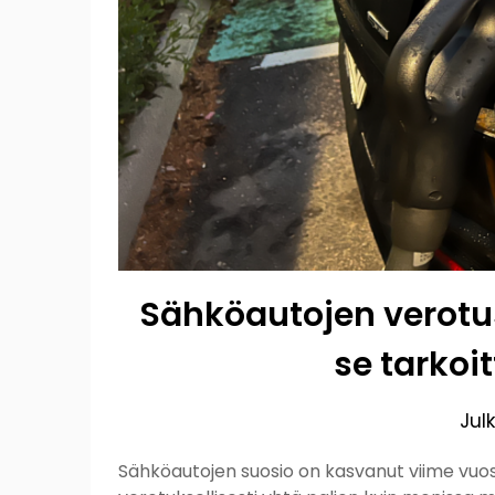
Sähköautojen verotus
se tarkoit
Jul
Sähköautojen suosio on kasvanut viime vuos