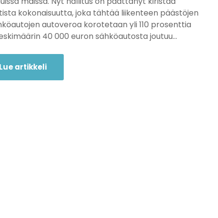
uissa maissa. Nyt hallitus on päättänyt kiristää
ista kokonaisuutta, joka tähtää liikenteen päästöjen
köautojen autoveroa korotetaan yli 110 prosenttia
keskimäärin 40 000 euron sähköautosta joutuu…
Lue artikkeli