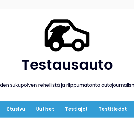
Testausauto
den sukupolven rehellistä ja riippumatonta autojournalis
Etusivu
Uutiset
Testiajot
Testitiedot