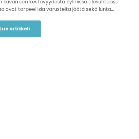
 kuvan sen kestävyydestä kylmissä olosuhteissa.
a ovat tarpeellisia varusteita jäätä sekä lunta…
Lue artikkeli