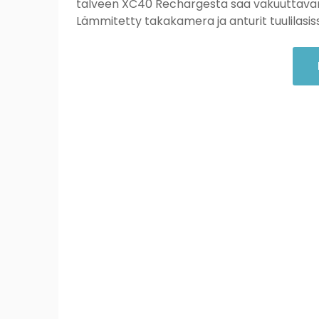
talveen XC40 Rechargesta saa vakuuttavan
Lämmitetty takakamera ja anturit tuulilasiss