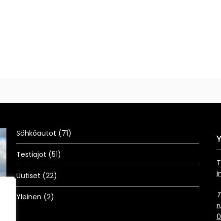
Sähköautot
(71)
Testiajot
(51)
T
Uutiset
i
Uutiset
(22)
Vuoden 2025 parhaimmat
T
Yleinen
(2)
Mikael
31.12.2025
r
Au
0