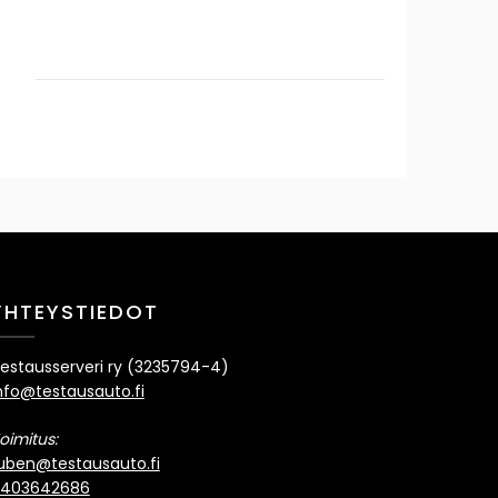
Instagram
YouTube
YHTEYSTIEDOT
estausserveri ry (3235794-4)
nfo@testausauto.fi
oimitus:
Yleinen
uben@testausauto.fi
Mazda 6
di
Sähköautot
Testiajot
403642686