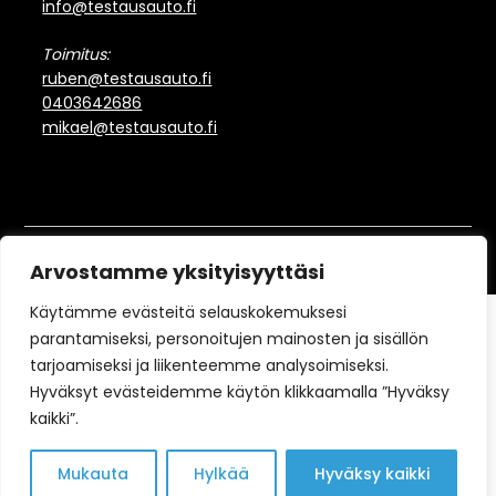
info@testausauto.fi
Toimitus:
ruben@testausauto.fi
0403642686
mikael@testausauto.fi
©2022-2026 Testausauto
Arvostamme yksityisyyttäsi
Käytämme evästeitä selauskokemuksesi
parantamiseksi, personoitujen mainosten ja sisällön
tarjoamiseksi ja liikenteemme analysoimiseksi.
Hyväksyt evästeidemme käytön klikkaamalla ”Hyväksy
kaikki”.
Mukauta
Hylkää
Hyväksy kaikki