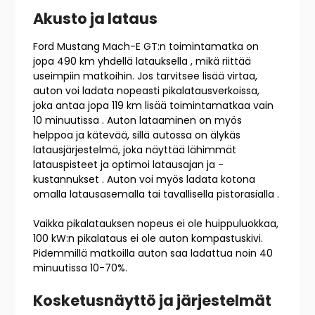
Akusto ja lataus
Ford Mustang Mach-E GT:n toimintamatka on
jopa 490 km yhdellä latauksella , mikä riittää
useimpiin matkoihin. Jos tarvitsee lisää virtaa,
auton voi ladata nopeasti pikalatausverkoissa,
joka antaa jopa 119 km lisää toimintamatkaa vain
10 minuutissa . Auton lataaminen on myös
helppoa ja kätevää, sillä autossa on älykäs
latausjärjestelmä, joka näyttää lähimmät
latauspisteet ja optimoi latausajan ja -
kustannukset . Auton voi myös ladata kotona
omalla latausasemalla tai tavallisella pistorasialla .
Vaikka pikalatauksen nopeus ei ole huippuluokkaa,
100 kW:n pikalataus ei ole auton kompastuskivi.
Pidemmillä matkoilla auton saa ladattua noin 40
minuutissa 10-70%.
Kosketusnäyttö ja järjestelmät