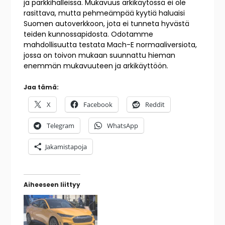
ja parkkihalleissa. Mukavuus arkikäytössä ei ole
rasittava, mutta pehmeämpää kyytiä haluaisi
Suomen autoverkkoon, jota ei tunneta hyvästä
teiden kunnossapidosta. Odotamme
mahdollisuutta testata Mach-E normaaliversiota,
jossa on toivon mukaan suunnattu hieman
enemmän mukavuuteen ja arkikäyttöön.
Jaa tämä:
X
Facebook
Reddit
Telegram
WhatsApp
Jakamistapoja
Aiheeseen liittyy