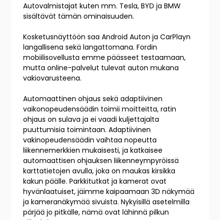
Autovalmistajat kuten mm. Tesla, BYD ja BMW
sisältävät tämän ominaisuuden.
Kosketusnäyttöön saa Android Auton ja CarPlayn
langallisena sekä langattomana. Fordin
mobiilisovellusta emme päässeet testaamaan,
mutta online-palvelut tulevat auton mukana
vakiovarusteena.
Automaattinen ohjaus sekä adaptiivinen
vaikonopeudensäädin toimii moitteitta, ratin
ohjaus on sulava ja ei vaadi kuljettajalta
puuttumisia toimintaan. Adaptiivinen
vakinopeudensäädin vaihtaa nopeutta
liikennemerkkien mukaisesti, ja katkaisee
automaattisen ohjauksen liikenneympyröissä
karttatietojen avulla, joka on maukas kirsikka
kakun päälle. Parkkitutkat ja kamerat ovat
hyvänlaatuiset, jäimme kaipaamaan 3D näkymää
ja kameranäkymää sivuista. Nykyisillä asetelmilla
pärjää jo pitkälle, nämä ovat lähinnä pilkun