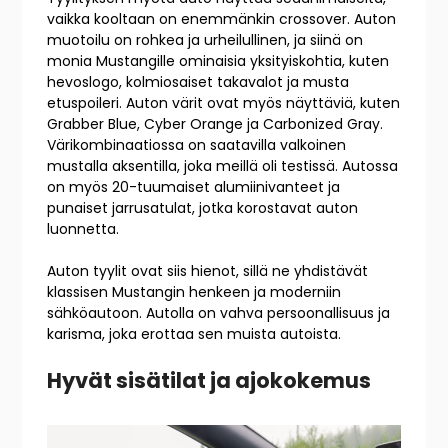
vaikka kooltaan on enemmänkin crossover. Auton
muotoilu on rohkea ja urheilullinen, ja siinä on
monia Mustangille ominaisia yksityiskohtia, kuten
hevoslogo, kolmiosaiset takavalot ja musta
etuspoileri. Auton värit ovat myös näyttäviä, kuten
Grabber Blue, Cyber Orange ja Carbonized Gray.
Värikombinaatiossa on saatavilla valkoinen
mustalla aksentilla, joka meillä oli testissä. Autossa
on myös 20-tuumaiset alumiinivanteet ja
punaiset jarrusatulat, jotka korostavat auton
luonnetta.
Auton tyylit ovat siis hienot, sillä ne yhdistävät
klassisen Mustangin henkeen ja moderniin
sähköautoon. Autolla on vahva persoonallisuus ja
karisma, joka erottaa sen muista autoista.
Hyvät sisätilat ja ajokokemus