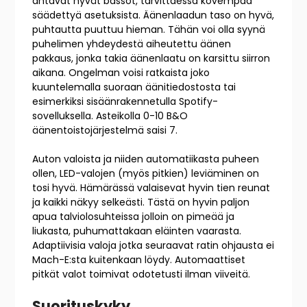
antavat hyvät bassot, tarvittaessa kovempaa
säädettyä asetuksista. Äänenlaadun taso on hyvä,
puhtautta puuttuu hieman. Tähän voi olla syynä
puhelimen yhdeydestä aiheutettu äänen
pakkaus, jonka takia äänenlaatu on karsittu siirron
aikana. Ongelman voisi ratkaista joko
kuuntelemalla suoraan äänitiedostosta tai
esimerkiksi sisäänrakennetulla Spotify-
sovelluksella. Asteikolla 0-10 B&O
äänentoistojärjestelmä saisi 7.
Auton valoista ja niiden automatiikasta puheen
ollen, LED-valojen (myös pitkien) leviäminen on
tosi hyvä. Hämärässä valaisevat hyvin tien reunat
ja kaikki näkyy selkeästi. Tästä on hyvin paljon
apua talviolosuhteissa jolloin on pimeää ja
liukasta, puhumattakaan eläinten vaarasta.
Adaptiivisia valoja jotka seuraavat ratin ohjausta ei
Mach-E:sta kuitenkaan löydy. Automaattiset
pitkät valot toimivat odotetusti ilman viiveitä.
Suorituskyky