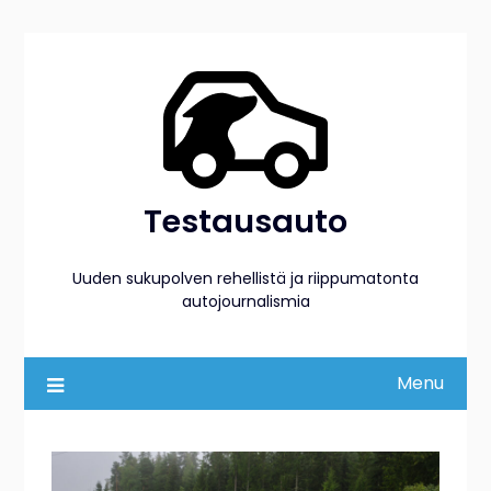
Skip
to
content
Testausauto
Uuden sukupolven rehellistä ja riippumatonta
autojournalismia
Menu