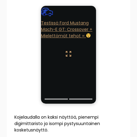
Testissä Ford Mustang
Mach-E GT: Crossover +
Mielettömät tehot =
Kojelaudalla on kaksi näyttöä, pienempi
digimittaristo ja isompi pystysuuntainen
kosketusnäyttö.