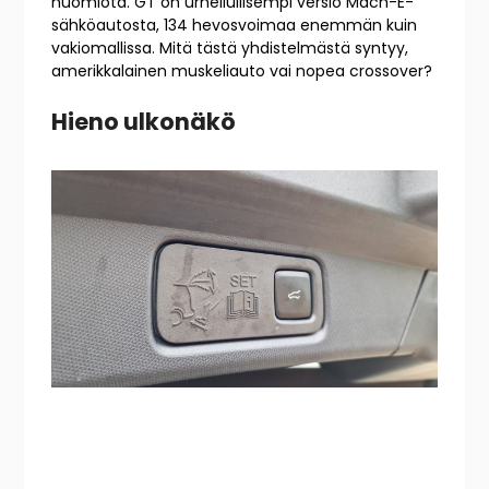
huomiota. GT on urheilullisempi versio Mach-E-
sähköautosta, 134 hevosvoimaa enemmän kuin
vakiomallissa. Mitä tästä yhdistelmästä syntyy,
amerikkalainen muskeliauto vai nopea crossover?
Hieno ulkonäkö