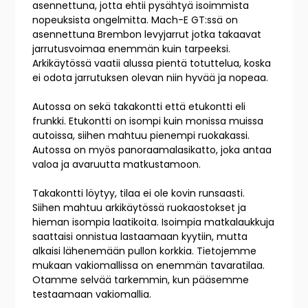
asennettuna, jotta ehtii pysähtyä isoimmista
nopeuksista ongelmitta. Mach-E GT:ssä on
asennettuna Brembon levyjarrut jotka takaavat
jarrutusvoimaa enemmän kuin tarpeeksi.
Arkikäytössä vaatii alussa pientä totuttelua, koska
ei odota jarrutuksen olevan niin hyvää ja nopeaa.
Autossa on sekä takakontti että etukontti eli
frunkki. Etukontti on isompi kuin monissa muissa
autoissa, siihen mahtuu pienempi ruokakassi.
Autossa on myös panoraamalasikatto, joka antaa
valoa ja avaruutta matkustamoon.
Takakontti löytyy, tilaa ei ole kovin runsaasti.
Siihen mahtuu arkikäytössä ruokaostokset ja
hieman isompia laatikoita. Isoimpia matkalaukkuja
saattaisi onnistua lastaamaan kyytiin, mutta
alkaisi lähenemään pullon korkkia. Tietojemme
mukaan vakiomallissa on enemmän tavaratilaa.
Otamme selvää tarkemmin, kun pääsemme
testaamaan vakiomallia.