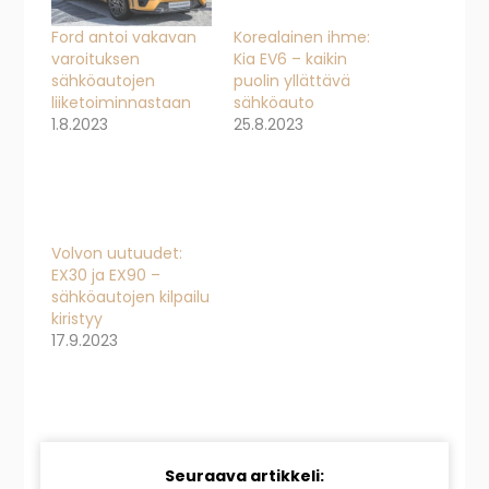
Ford antoi vakavan
Korealainen ihme:
varoituksen
Kia EV6 – kaikin
sähköautojen
puolin yllättävä
liiketoiminnastaan
sähköauto
1.8.2023
25.8.2023
Volvon uutuudet:
EX30 ja EX90 –
sähköautojen kilpailu
kiristyy
17.9.2023
Jatka
Seuraava artikkeli: