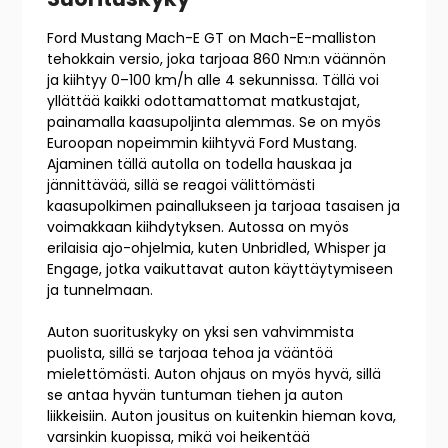
Ford Mustang Mach-E GT on Mach-E-malliston
tehokkain versio, joka tarjoaa 860 Nm:n väännön
ja kiihtyy 0–100 km/h alle 4 sekunnissa. Tällä voi
yllättää kaikki odottamattomat matkustajat,
painamalla kaasupoljinta alemmas. Se on myös
Euroopan nopeimmin kiihtyvä Ford Mustang.
Ajaminen tällä autolla on todella hauskaa ja
jännittävää, sillä se reagoi välittömästi
kaasupolkimen painallukseen ja tarjoaa tasaisen ja
voimakkaan kiihdytyksen. Autossa on myös
erilaisia ajo-ohjelmia, kuten Unbridled, Whisper ja
Engage, jotka vaikuttavat auton käyttäytymiseen
ja tunnelmaan.
Auton suorituskyky on yksi sen vahvimmista
puolista, sillä se tarjoaa tehoa ja vääntöä
mielettömästi. Auton ohjaus on myös hyvä, sillä
se antaa hyvän tuntuman tiehen ja auton
liikkeisiin. Auton jousitus on kuitenkin hieman kova,
varsinkin kuopissa, mikä voi heikentää