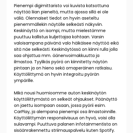
Pienempi digimittaristo voi kuvista katsottuna
näyttää liian pieneltä, mutta ajossa sillä ei ole
väliä. Olennaiset tiedot on hyvin aseteltu
pienemmällekin näytölle selkeästi näkyviin.
Keskinäyttö on isompi, mutta mielestämme
puuttuu kallistus kuljettajaa kohtaan. Varsin
valoisampana päivänä valo häikäisee näyttöä eikä
sitä näe selkeästi. Keskinäytössä on kiinni rulla jolla
saa ohjattua mm. äänenvoimakkuutta ja
ilmastoa. Tyylikäs pyörä on kiinnitetty näytön
pintaan ja on hieno sekä omaperäinen ratkaisu.
Käyttöliittymä on hyvin integroitu pyörän
ympärille.
Mikä nousi huomioomme auton keskinäytön
käyttöliittymästä on selkeät ohjaukset. Päänäyttö
on jaettu isompaan osaan, jossa pyörii esim.
CarPlay, ja alempana pienempi osa ilmastoinnille.
Käyttöliittymän responsiivisuus on hyvä, voisi olla
sulavampi. Puuttuva palanen infotainmentista on
sisäänrakennettu striimauspalvelu kuten Spotify.