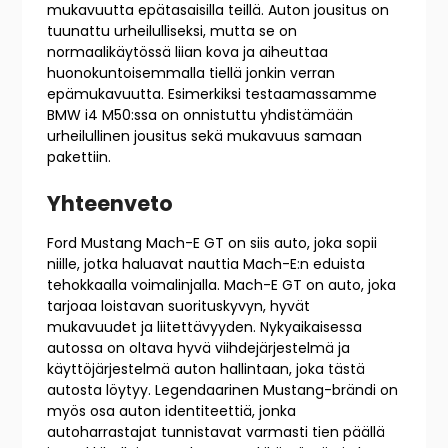
mukavuutta epätasaisilla teillä. Auton jousitus on
tuunattu urheilulliseksi, mutta se on
normaalikäytössä liian kova ja aiheuttaa
huonokuntoisemmalla tiellä jonkin verran
epämukavuutta. Esimerkiksi testaamassamme
BMW i4 M50:ssa on onnistuttu yhdistämään
urheilullinen jousitus sekä mukavuus samaan
pakettiin.
Yhteenveto
Ford Mustang Mach-E GT on siis auto, joka sopii
niille, jotka haluavat nauttia Mach-E:n eduista
tehokkaalla voimalinjalla. Mach-E GT on auto, joka
tarjoaa loistavan suorituskyvyn, hyvät
mukavuudet ja liitettävyyden. Nykyaikaisessa
autossa on oltava hyvä viihdejärjestelmä ja
käyttöjärjestelmä auton hallintaan, joka tästä
autosta löytyy. Legendaarinen Mustang-brändi on
myös osa auton identiteettiä, jonka
autoharrastajat tunnistavat varmasti tien päällä