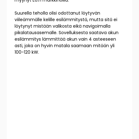
myynyt EU:n markkinoilla.
Suurella teholla olisi odottanut löytyvän
viileämmälle kelille esilämmitystä, mutta sitä ei
löytynyt mistään valikosta eikä navigoimalla
pikalatausasemalle. Sovelluksesta saatava akun
esilämmitys lämmittää akun vain 4 asteeseen
asti, joka on hyvin matala saamaan mitään yli
100-120 kW.