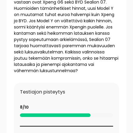
vastaan ovat Xpeng G6 sekä BYD Sealion 07.
Huomioiden tämänhetkiset hinnat, uusi Model Y
on muutamat tuhat euroa halvempi kuin Xpeng
ja BYD. Jos Model Y on vältettävä kaikin hinnoin,
sormi kääntyisi enemmän Xpengin puolelle. Jos
kantaman sekä heikomman latauksen kanssa
pystyy sopeutumaan arkielämässä, Sealion 07
tarjoaa huomattavasti paremman mukavuuden
sekä luksusvaikutelman. Kaikissa valinnoissa
joutuu tekemään kompromissin, onko se hitaampi
latausaika ja pienempi ajokantama vai
vähemmän luksustunnelmaa?
Testiajon pisteytys
8/10
76%