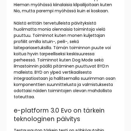
Hieman myöhässä kiinalaisia kilpailijoitaan kuten
Nio, mutta parempi myöhässä kuin ei koskaan.
Näistä erittäin tervetulleista päivityksistä
huolimatta monia olennaisia toimintoja vielä
puuttuu. Toiminnot kuten monen kuljettajan
profiilit omilla istuin-, peili-, sekä
laitepariasetuksilla. Tämän toiminnon puute voi
koitua hyvin tarpeelliseksi keskisuuressa
perheessä. Toiminnot kuten Dog Mode sekä
ilmastoinnin päällä pitäminen puuttuvat BYD:n
malleista. BYD on ylpeä vertikaalisesta
integraatiostaan ja hallitsemalla suurimman osan
komponenttien suunnittelusta ja valmistuksesta
odottaisi näiden toimintojen olevan mahdollista
toteuttaa.
e-platform 3.0 Evo on tärkein
teknologinen päivitys
Testausauton tärkein testi on sähköautoihin