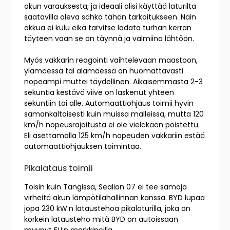
akun varauksesta, ja ideaali olisi käyttää laturilta
saatavilla oleva sähkö tähän tarkoitukseen. Näin
akkua ei kulu eikä tarvitse ladata turhan kerran
täyteen vaan se on täynnä ja valmiina lähtöön.
Myös vakkarin reagointi vaihtelevaan maastoon,
ylämäessä tai alamäessä on huomattavasti
nopeampi muttei täydellinen. Aikaisemmasta 2-3
sekuntia kestävä viive on laskenut yhteen
sekuntiin tai alle. Automaattiohjaus toimii hyvin
samankaltaisesti kuin muissa malleissa, mutta 120
km/h nopeusrajoitusta ei ole vieläkään poistettu.
Eli asettamalla 125 km/h nopeuden vakkariin estää
automaattiohjauksen toimintaa.
Pikalataus toimii
Toisin kuin Tangissa, Sealion 07 ei tee samoja
virheitä akun lämpötilahallinnan kanssa. BYD lupaa
jopa 230 kW:n lataustehoa pikalaturilla, joka on
korkein latausteho mitä BYD on autoissaan