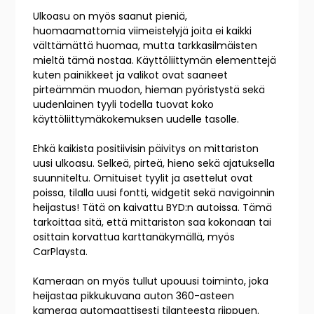
Ulkoasu on myös saanut pieniä,
huomaamattomia viimeistelyjä joita ei kaikki
välttämättä huomaa, mutta tarkkasilmäisten
mieltä tämä nostaa. Käyttöliittymän elementtejä
kuten painikkeet ja valikot ovat saaneet
pirteämmän muodon, hieman pyöristystä sekä
uudenlainen tyyli todella tuovat koko
käyttöliittymäkokemuksen uudelle tasolle.
Ehkä kaikista positiivisin päivitys on mittariston
uusi ulkoasu. Selkeä, pirteä, hieno sekä ajatuksella
suunniteltu. Omituiset tyylit ja asettelut ovat
poissa, tilalla uusi fontti, widgetit sekä navigoinnin
heijastus! Tätä on kaivattu BYD:n autoissa. Tämä
tarkoittaa sitä, että mittariston saa kokonaan tai
osittain korvattua karttanäkymällä, myös
CarPlaysta.
Kameraan on myös tullut upouusi toiminto, joka
heijastaa pikkukuvana auton 360-asteen
kameraa automaattisesti tilanteesta riippuen.