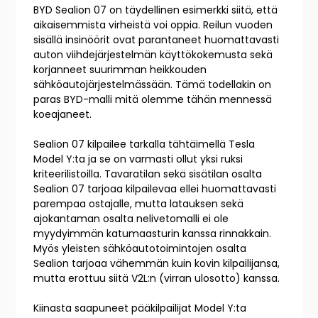
BYD Sealion 07 on täydellinen esimerkki siitä, että
aikaisemmista virheistä voi oppia. Reilun vuoden
sisällä insinöörit ovat parantaneet huomattavasti
auton viihdejärjestelmän käyttökokemusta sekä
korjanneet suurimman heikkouden
sähköautojärjestelmässään. Tämä todellakin on
paras BYD-malli mitä olemme tähän mennessä
koeajaneet.
Sealion 07 kilpailee tarkalla tähtäimellä Tesla
Model Y:ta ja se on varmasti ollut yksi ruksi
kriteerilistoilla. Tavaratilan sekä sisätilan osalta
Sealion 07 tarjoaa kilpailevaa ellei huomattavasti
parempaa ostajalle, mutta latauksen sekä
ajokantaman osalta nelivetomalli ei ole
myydyimmän katumaasturin kanssa rinnakkain.
Myös yleisten sähköautotoimintojen osalta
Sealion tarjoaa vähemmän kuin kovin kilpailijansa,
mutta erottuu siitä V2L:n (virran ulosotto) kanssa.
Kiinasta saapuneet pääkilpailijat Model Y:ta