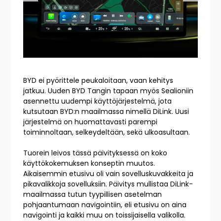
BYD ei pyörittele peukaloitaan, vaan kehitys
jatkuu. Uuden BYD Tangin tapaan myös Sealioniin
asennettu uudempi käyttöjärjestelmä, jota
kutsutaan BYD:n maailmassa nimellä DiLink. Uusi
järjestelmä on huomattavasti parempi
toiminnoltaan, selkeydeltään, sekä ulkoasultaan.
Tuorein leivos tässä päivityksessä on koko
käyttökokemuksen konseptin muutos.
Aikaisemmin etusivu oli vain sovelluskuvakkeita ja
pikavalikkoja sovelluksiin. Päivitys mullistaa DiLink-
maailmassa tutun tyypillisen asetelman
pohjaantumaan navigointiin, eli etusivu on aina
navigointi ja kaikki muu on toissijaisella valikolla.