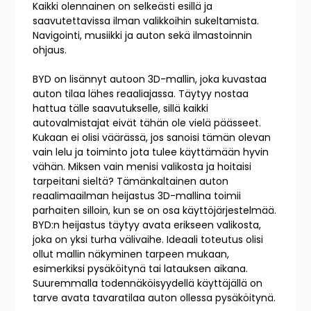
Kaikki olennainen on selkeästi esillä ja
saavutettavissa ilman valikkoihin sukeltamista.
Navigointi, musiikki ja auton sekä ilmastoinnin
ohjaus.
BYD on lisännyt autoon 3D-mallin, joka kuvastaa
auton tilaa lähes reaaliajassa. Täytyy nostaa
hattua tälle saavutukselle, sillä kaikki
autovalmistajat eivät tähän ole vielä päässeet.
Kukaan ei olisi väärässä, jos sanoisi tämän olevan
vain lelu ja toiminto jota tulee käyttämään hyvin
vähän. Miksen vain menisi valikosta ja hoitaisi
tarpeitani sieltä? Tämänkaltainen auton
reaalimaailman heijastus 3D-mallina toimii
parhaiten silloin, kun se on osa käyttöjärjestelmää.
BYD:n heijastus täytyy avata erikseen valikosta,
joka on yksi turha välivaihe. Ideaali toteutus olisi
ollut mallin näkyminen tarpeen mukaan,
esimerkiksi pysäköitynä tai latauksen aikana.
Suuremmalla todennäköisyydellä käyttäjällä on
tarve avata tavaratilaa auton ollessa pysäköitynä.