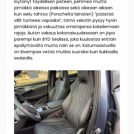
löytänyt täydellisen pisteen, pehmeä mutta
jämäkkä oikeissa paikoissa sekä oikeaan aikaan.
Kun sielu tahtoo (Porschelta lainaten) ”päästää
villit tunteesi vapaaksi”, tämä vekotin pysyy hyvin
jämäkkänä ja vakuuttaa omistajansa kokeilemaan
rajoja. Auton vakaus kokonaisuudessaan on jopa
parempi kuin BYD Sealissa, joka kuulostaa erittäin
epäilyttävältä mutta näin se on. Katumaasturilla
on kivempaa vetää mutkia suoraksi kuin liukkaalla
sedanilla.