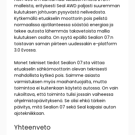
malleista, erityisesti Seal AWD paljasti suuremman
kulutuksen johtuvan pysyvästä nelivedosta.
Kytkemällä etuakselin moottorin pois pelistä
normaalissa ajotilanteessa säästää energiaa ja
tekee autosta lähemmäs takavetoista mallia
kulutuksen osalta. On syytä epäillä Sealion 07:n
toistavan saman piirteen uudessakin e-platform
3.0 Evossa.
Monet tekniset tiedot Sealion 07:sta viittaa
etuakselin sähkömoottorin olevan teknisesti
mahdollista kytkeä pois. Saimme asiasta
varmistuksen myös maahantuojalta, mutta
toimintoa ei kuitenkaan käytetä autossa. On vain
rukoiltava, että toiminto tulisi jossain vaiheessa
ohjelmistopäivityksenä. Se olisi ehkä tärkein
päivitys, mitä Sealion 07 sekä Seal kaipaisi auton
ajotekniikkaan.
Yhteenveto