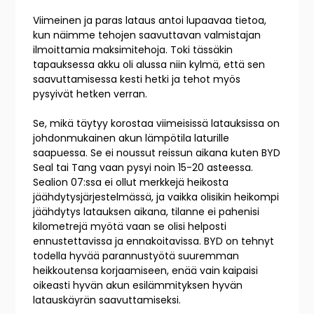
Viimeinen ja paras lataus antoi lupaavaa tietoa,
kun näimme tehojen saavuttavan valmistajan
ilmoittamia maksimitehoja. Toki tässäkin
tapauksessa akku oli alussa niin kylmä, että sen
saavuttamisessa kesti hetki ja tehot myös
pysyivät hetken verran.
Se, mikä täytyy korostaa viimeisissä latauksissa on
johdonmukainen akun lämpötila laturille
saapuessa. Se ei noussut reissun aikana kuten BYD
Seal tai Tang vaan pysyi noin 15-20 asteessa.
Sealion 07:ssa ei ollut merkkejä heikosta
jäähdytysjärjestelmässä, ja vaikka olisikin heikompi
jäähdytys latauksen aikana, tilanne ei pahenisi
kilometrejä myötä vaan se olisi helposti
ennustettavissa ja ennakoitavissa. BYD on tehnyt
todella hyvää parannustyötä suuremman
heikkoutensa korjaamiseen, enää vain kaipaisi
oikeasti hyvän akun esilämmityksen hyvän
latauskäyrän saavuttamiseksi.