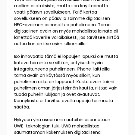
mallien asetuksista, mutta sen käyttöönotto
vaatii pääsyn sovellukseen. Tällä kertaa
sovellukseen on pääsy ja saimme digitaalisen
NFC-avaimen asennettua puhelimeen. Tämä
digitaalinen avain on myös mahdollista lainata eli
lähettää kaverille väliaikaisesti, jos tarvitsee siirtää
autoa kun on itse esim. ulkomailla.
Iso innovaatio tämä ei loppujen lopuksi ole mutta
kätevä toiminto se silti on, erityisesti hyvin
integroituneena puhelimeen. iPhone-laitteilla
tämä avain on käytössä myös silloin, kun
puhelimen akku on loppunut. Koska avain toimii
puhelimen oman järjestelmän kautta, riittää vain
tuoda puhelin lukijaan ja ovet avautuvat.
Kännykästä ei tarvitse availla äppejä tai muuta
säätöä.
Nykyään yhä useammin autoihin asennetaan
UWB-teknologian tuki. UWB mahdollistaa
saumattoman kokemuksen digitaalisena