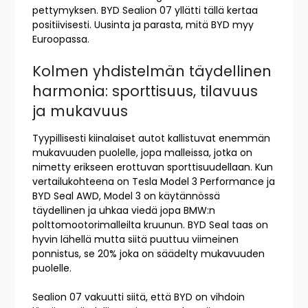
pettymyksen. BYD Sealion 07 yllätti tällä kertaa
positiivisesti. Uusinta ja parasta, mitä BYD myy
Euroopassa.
Kolmen yhdistelmän täydellinen
harmonia: sporttisuus, tilavuus
ja mukavuus
Tyypillisesti kiinalaiset autot kallistuvat enemmän
mukavuuden puolelle, jopa malleissa, jotka on
nimetty erikseen erottuvan sporttisuudellaan. Kun
vertailukohteena on Tesla Model 3 Performance ja
BYD Seal AWD, Model 3 on käytännössä
täydellinen ja uhkaa viedä jopa BMW:n
polttomootorimalleilta kruunun. BYD Seal taas on
hyvin lähellä mutta siitä puuttuu viimeinen
ponnistus, se 20% joka on säädelty mukavuuden
puolelle.
Sealion 07 vakuutti siitä, että BYD on vihdoin