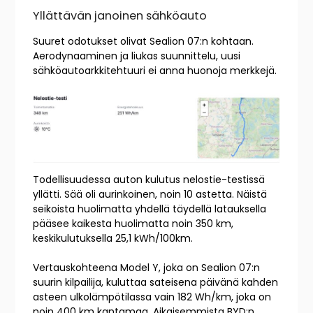
Yllättävän janoinen sähköauto
Suuret odotukset olivat Sealion 07:n kohtaan.
Aerodynaaminen ja liukas suunnittelu, uusi
sähköautoarkkitehtuuri ei anna huonoja merkkejä.
Todellisuudessa auton kulutus nelostie-testissä
yllätti. Sää oli aurinkoinen, noin 10 astetta. Näistä
seikoista huolimatta yhdellä täydellä latauksella
pääsee kaikesta huolimatta noin 350 km,
keskikulutuksella 25,1 kWh/100km.
Vertauskohteena Model Y, joka on Sealion 07:n
suurin kilpailija, kuluttaa sateisena päivänä kahden
asteen ulkolämpötilassa vain 182 Wh/km, joka on
noin 400 km kantamaa. Aikaisemmista BYD:n