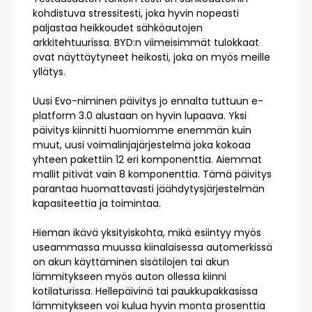
kohdistuva stressitesti, joka hyvin nopeasti
paljastaa heikkoudet sähköautojen
arkkitehtuurissa. BYD:n viimeisimmät tulokkaat
ovat näyttäytyneet heikosti, joka on myös meille
yllätys.
Uusi Evo-niminen päivitys jo ennalta tuttuun e-
platform 3.0 alustaan on hyvin lupaava. Yksi
päivitys kiinnitti huomiomme enemmän kuin
muut, uusi voimalinjajärjestelmä joka kokoaa
yhteen pakettiin 12 eri komponenttia. Aiemmat
mallit pitivät vain 8 komponenttia. Tämä päivitys
parantaa huomattavasti jäähdytysjärjestelmän
kapasiteettia ja toimintaa.
Hieman ikävä yksityiskohta, mikä esiintyy myös
useammassa muussa kiinalaisessa automerkissä
on akun käyttäminen sisätilojen tai akun
lämmitykseen myös auton ollessa kiinni
kotilaturissa. Hellepäivinä tai paukkupakkasissa
lämmitykseen voi kulua hyvin monta prosenttia