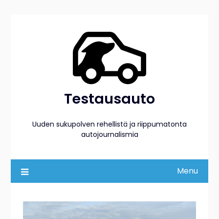
Skip
to
content
Testausauto
Uuden sukupolven rehellistä ja riippumatonta
autojournalismia
Menu