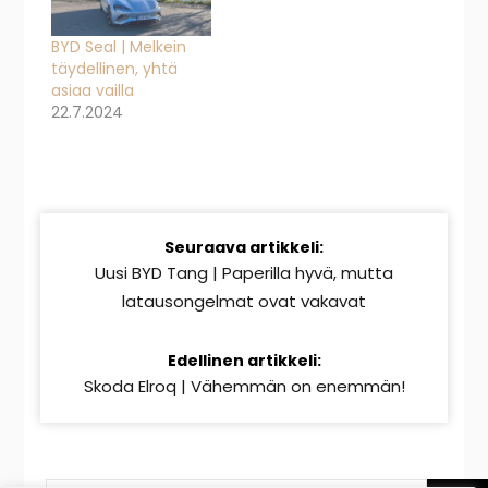
BYD Seal | Melkein
täydellinen, yhtä
asiaa vailla
22.7.2024
Jatka
Seuraava artikkeli:
lukemista
Uusi BYD Tang | Paperilla hyvä, mutta
latausongelmat ovat vakavat
Edellinen artikkeli:
Skoda Elroq | Vähemmän on enemmän!