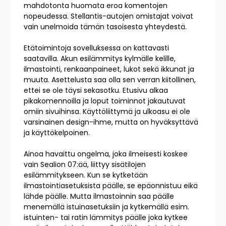
mahdotonta huomata eroa komentojen
nopeudessa. Stellantis-autojen omistajat voivat
vain unelmoida tämän tasoisesta yhteydestä.
Etätoimintoja sovelluksessa on kattavasti
saatavilla. Akun esilämmitys kylmälle kelille,
ilmastointi, renkaanpaineet, lukot sekä ikkunat ja
muuta. Asettelusta saa olla sen verran kiitollinen,
ettei se ole täysi sekasotku. Etusivu alkaa
pikakomennoilla ja loput toiminnot jakautuvat
omiin sivuihinsa. Käyttöliittymä ja ulkoasu ei ole
varsinainen design-ihme, mutta on hyväksyttävä
ja käyttökelpoinen.
Ainoa havaittu ongelma, joka ilmeisesti koskee
vain Sealion 07:ää, liittyy sisätilojen
esilämmitykseen.
Kun se kytketään
ilmastointiasetuksista päälle, se epäonnistuu eikä
lähde päälle. Mutta ilmastoinnin saa päälle
menemällä istuinasetuksiin ja kytkemällä esim.
istuinten- tai ratin lämmitys päälle joka kytkee