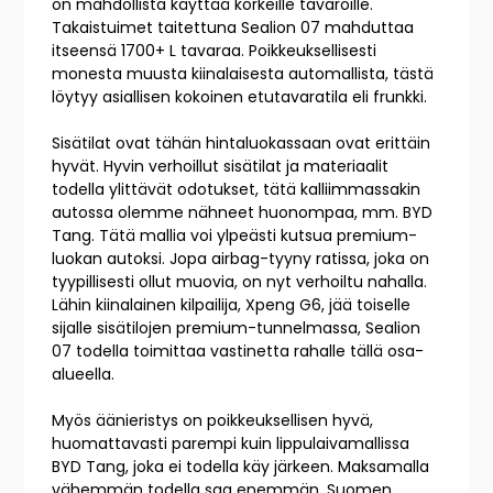
on mahdollista käyttää korkeille tavaroille.
Takaistuimet taitettuna Sealion 07 mahduttaa
itseensä 1700+ L tavaraa. Poikkeuksellisesti
monesta muusta kiinalaisesta automallista, tästä
löytyy asiallisen kokoinen etutavaratila eli frunkki.
Sisätilat ovat tähän hintaluokassaan ovat erittäin
hyvät. Hyvin verhoillut sisätilat ja materiaalit
todella ylittävät odotukset, tätä kalliimmassakin
autossa olemme nähneet huonompaa, mm. BYD
Tang. Tätä mallia voi ylpeästi kutsua premium-
luokan autoksi. Jopa airbag-tyyny ratissa, joka on
tyypillisesti ollut muovia, on nyt verhoiltu nahalla.
Lähin kiinalainen kilpailija, Xpeng G6, jää toiselle
sijalle sisätilojen premium-tunnelmassa, Sealion
07 todella toimittaa vastinetta rahalle tällä osa-
alueella.
Myös äänieristys on poikkeuksellisen hyvä,
huomattavasti parempi kuin lippulaivamallissa
BYD Tang, joka ei todella käy järkeen. Maksamalla
vähemmän todella saa enemmän. Suomen