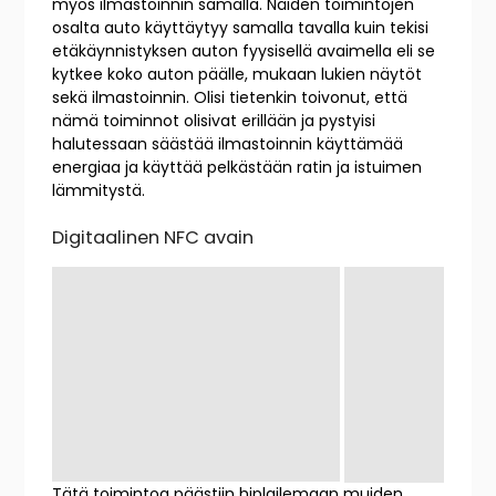
myös ilmastoinnin samalla. Näiden toimintojen
osalta auto käyttäytyy samalla tavalla kuin tekisi
etäkäynnistyksen auton fyysisellä avaimella eli se
kytkee koko auton päälle, mukaan lukien näytöt
sekä ilmastoinnin. Olisi tietenkin toivonut, että
nämä toiminnot olisivat erillään ja pystyisi
halutessaan säästää ilmastoinnin käyttämää
energiaa ja käyttää pelkästään ratin ja istuimen
lämmitystä.
Digitaalinen NFC avain
Tätä toimintoa päästiin hiplailemaan muiden