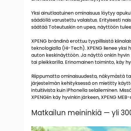
Yksi ainutlaatuinen ominaisuus löytyy apukul
säädöllä varustettu valaistus. Erityisesti na
säätää Toteutuskin on upea, näyttöön tulee
XPENG brändinä erottuu tyypillisistä kiinalai
teknologialla (Hi-Tech). XPENG lienee yksi ha
auton keskinäyttöön. Ja näyttö onkin hyvin k
tai pleikkarilla. Erinomainen toiminto, kä
Riippumatta ominaisuudesta, näkymästä tai
järjestelmän kehityksessä on mietitty käyt
intuitiivista kuin iPhonella selaileminen. Mis
XPENGiin käy hyvinkin järkeen, XPENG MEB-a
Matkailun meininkiä — yli 30