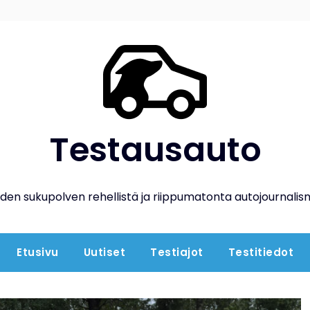
Testausauto
den sukupolven rehellistä ja riippumatonta autojournalis
Etusivu
Uutiset
Testiajot
Testitiedot