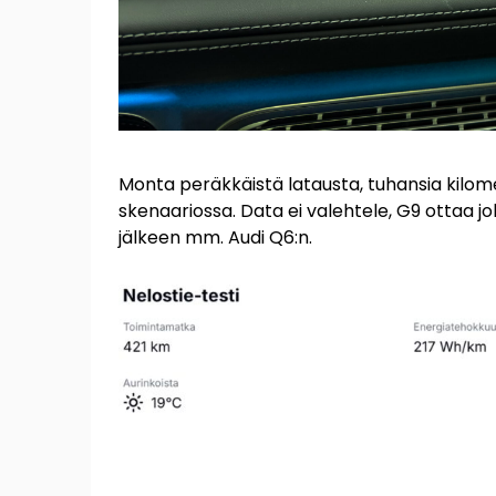
Monta peräkkäistä latausta, tuhansia kilome
skenaariossa. Data ei valehtele, G9 ottaa jo
jälkeen mm. Audi Q6:n.