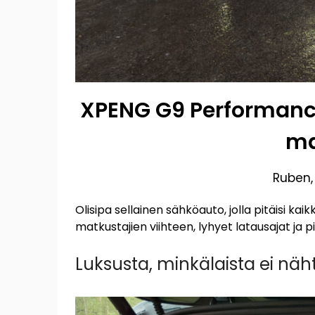
XPENG G9 Performance
ma
Ruben
Olisipa sellainen sähköauto, jolla pitäisi kai
matkustajien viihteen, lyhyet latausajat ja
Luksusta, minkälaista ei nä