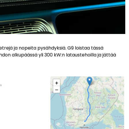
trejä ja nopeita pysähdyksiä. G9 loistaa tässä
hdon alkupäässä yli 300 kW:n lataustehoilla ja jättää