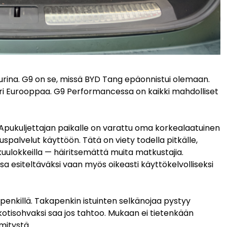
rina. G9 on se, missä BYD Tang epäonnistui olemaan.
päri Eurooppaa. G9 Performancessa on kaikki mahdolliset
 Apukuljettajan paikalle on varattu oma korkealaatuinen
uspalvelut käyttöön. Tätä on viety todella pitkälle,
kuulokkeilla — häiritsemättä muita matkustajia.
a esiteltäväksi vaan myös oikeasti käyttökelvolliseksi
apenkillä. Takapenkin istuinten selkänojaa pystyy
kotisohvaksi saa jos tahtoo. Mukaan ei tietenkään
mitystä.