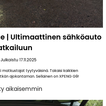
 | Ultimaattinen sähköauto
tkailuun
,
Julkaistu
17.11.2025
kki matkustajat tyytyväisinä. Takaisi kaikkien
 pitkän ajokantaman. Sellainen on XPENG G9!
hty aikaisemmin