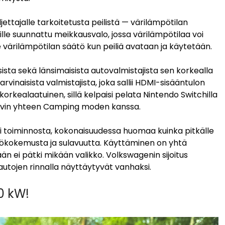
jettajalle tarkoitetusta peilistä — värilämpötilan
isille suunnattu meikkausvalo, jossa värilämpötilaa voi
 värilämpötilan säätö kun peiliä avataan ja käytetään.
sista sekä länsimaisista autovalmistajista sen korkealla
rvinaisista valmistajista, joka sallii HDMI-sisääntulon
orkealaatuinen, sillä kelpaisi pelata Nintendo Switchilla
y hyvin yhteen Camping moden kanssa.
 toiminnosta, kokonaisuudessa huomaa kuinka pitkälle
tökokemusta ja sulavuutta. Käyttäminen on yhtä
sään ei pätki mikään valikko. Volkswagenin sijoitus
utojen rinnalla näyttäytyvät vanhaksi.
0 kW!