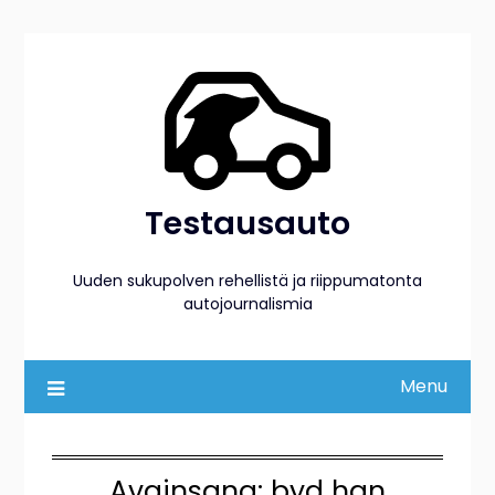
Skip
to
content
Testausauto
Uuden sukupolven rehellistä ja riippumatonta
autojournalismia
Menu
Avainsana:
byd han