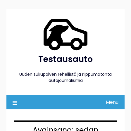
Skip
to
content
Testausauto
Uuden sukupolven rehellistä ja riippumatonta
autojournalismia
Menu
Avainsana:
sedan