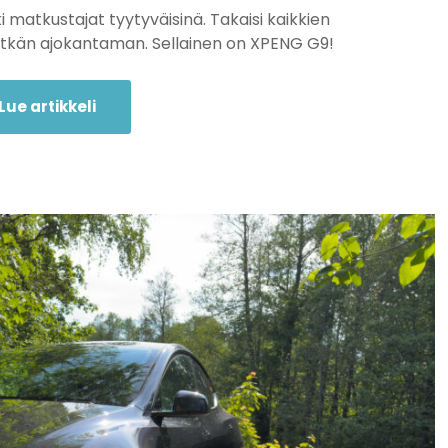
kki matkustajat tyytyväisinä. Takaisi kaikkien
 pitkän ajokantaman. Sellainen on XPENG G9!
Lue artikkeli