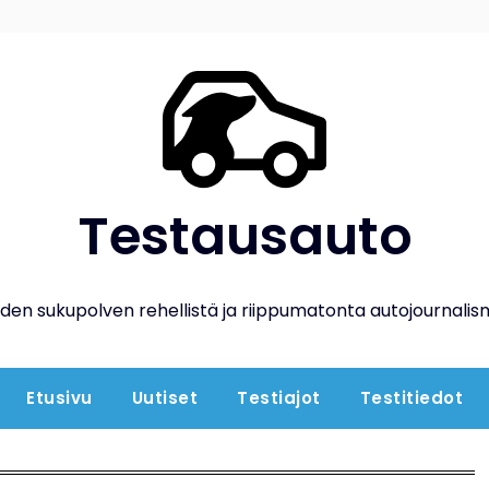
Testausauto
den sukupolven rehellistä ja riippumatonta autojournalis
Etusivu
Uutiset
Testiajot
Testitiedot