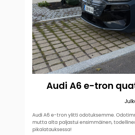
Audi A6 e-tron quat
Jul
Audi A6 e-tron ylitti odotuksemme. Odotimm
mutta alta paljastui ensimmäinen, todellin
pikalatauksessa!