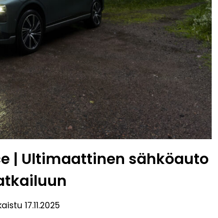
 | Ultimaattinen sähköauto
tkailuun
kaistu
17.11.2025